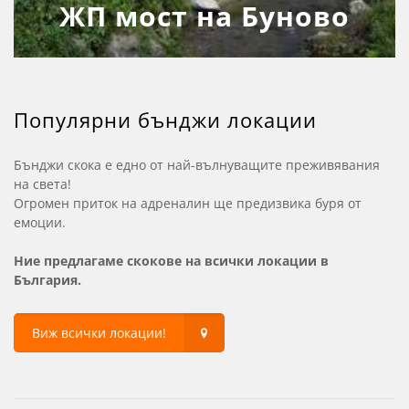
ЖП мост на Буново
Популярни бънджи локации
Бънджи скока е едно от най-вълнуващите преживявания
на света!
Огромен приток на адреналин ще предизвика буря от
емоции.
Ние предлагаме скокове на всички локации в
България.
Виж всички локации!