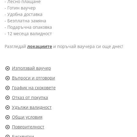
- Лесно плащане
- Готин ваучер
- Удобна доставка
- Безплатна замяна
- Подаръчна опаковка
- 12 месеца валидност
Разгледай
локациите
и поръчай ваучера си още днес!
Използвай ваучер
Въпроси и отговори
График на скоковете
Отказ от покупка
Удължи валидност
Общи условия
Поверителност
Бисквитки